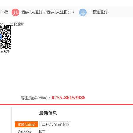
ǎn)歷
個(gè)人登錄
個(gè)人注冊(cè)
一覽通登錄
/
è)
云聘登錄
0755-86153986
客服熱線(xiàn)：
最新信息
電廠(chǎng)
工程/設(shè)計(jì)
設(shè)備
其它