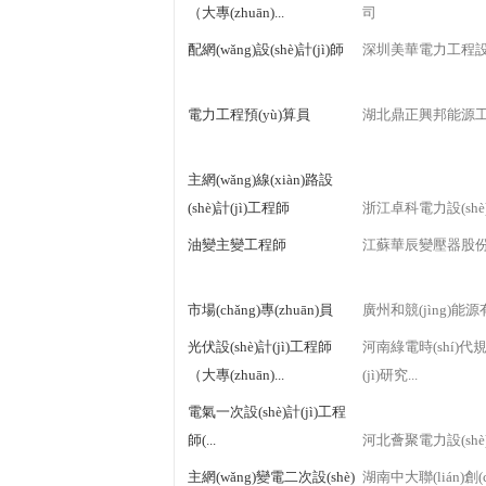
（大專(zhuān)...
司
配網(wǎng)設(shè)計(jì)師
深圳美華電力工程設(shè
電力工程預(yù)算員
湖北鼎正興邦能源工程
主網(wǎng)線(xiàn)路設
(shè)計(jì)工程師
浙江卓科電力設(shè)
油變主變工程師
江蘇華辰變壓器股份有
市場(chǎng)專(zhuān)員
廣州和競(jìng)能
光伏設(shè)計(jì)工程師
河南綠電時(shí)代規(
（大專(zhuān)...
(jì)研究...
電氣一次設(shè)計(jì)工程
師(...
河北薈聚電力設(shè)
主網(wǎng)變電二次設(shè)
湖南中大聯(lián)創