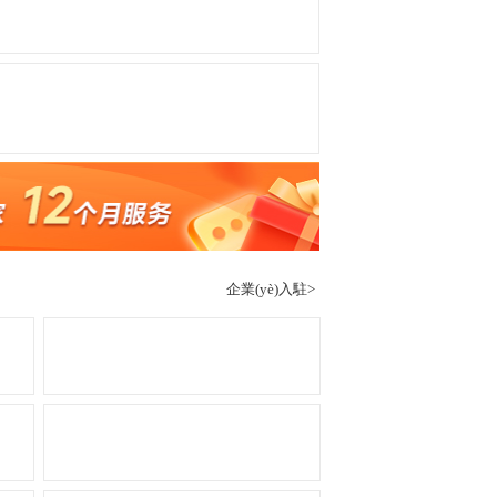
企業(yè)入駐>