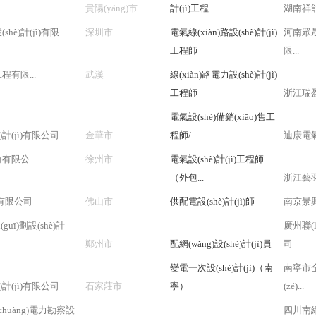
貴陽(yáng)市
計(jì)工程...
湖南祥能工
)計(jì)有限...
深圳市
電氣線(xiàn)路設(shè)計(jì)
河南眾晟電
工程師
限...
有限...
武漢
線(xiàn)路電力設(shè)計(jì)
工程師
浙江瑞盈
電氣設(shè)備銷(xiāo)售工
計(jì)有限公司
金華市
程師/...
迪康電
限公...
徐州市
電氣設(shè)計(jì)工程師
（外包...
浙江藝羽
源有限公司
佛山市
供配電設(shè)計(jì)師
南京景興
guī)劃設(shè)計
廣州聯(l
鄭州市
配網(wǎng)設(shè)計(jì)員
司
變電一次設(shè)計(jì)（南
南寧市全
計(jì)有限公司
石家莊市
寧）
(zé)...
(chuàng)電力勘察設
四川南網