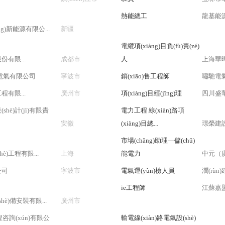
熱能總工
龍基能源
g)新能源有限公...
新疆
電纜項(xiàng)目負(fù)責(zé)
有限...
成都市
人
上海華
）電氣有限公司
寧波市
銷(xiāo)售工程師
嘯馳電
有限...
廣州市
項(xiàng)目經(jīng)理
四川盛華
shè)計(jì)有限責
電力工程 線(xiàn)路項
安徽
(xiàng)目總...
璟榮建設
市場(chǎng)助理—儲(chǔ)
è)工程有限...
上海
能電力
中元（廣東
公司
寧波市
電氣運(yùn)檢人員
潤(rù
ie工程師
江蘇嘉盟
hè)備安裝有限...
廣州市
程咨詢(xún)有限公
輸電線(xiàn)路電氣設(shè)