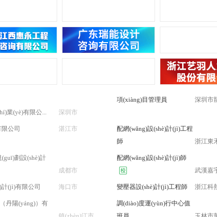
項(xiàng)目管理員
深圳市龍
業(yè)有限公...
深圳市
有限公司
湛江市
配網(wǎng)設(shè)計(jì)工程
師
浙江東禾工
guī)劃設(shè)計
配網(wǎng)設(shè)計(jì)師
成都市
武漢嘉宇
計(jì)有限公司
海口市
變壓器設(shè)計(jì)工程師
浙江科
（丹陽(yáng)）有
調(diào)度運(yùn)行中心值
鎮(zhèn)江市
班員
玉林市