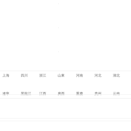
上海
四川
浙江
山東
河南
河北
湖北
遼寧
黑龍江
江西
廣西
重慶
貴州
云南