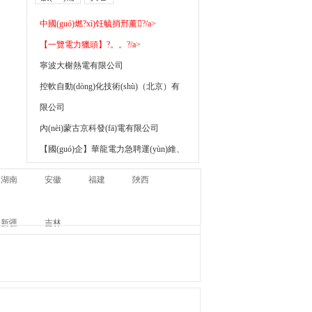
中國(guó)燃?xì)饪毓捎邢薰?/a>
【一覽電力獵頭】?。。?/a>
寧波大榭熱電有限公司
控軟自動(dòng)化技術(shù)（北京）有
限公司
內(nèi)蒙古京科發(fā)電有限公司
【國(guó)企】華龍電力急聘運(yùn)維、
調(diào)度..
湖南
安徽
福建
陜西
泗洪中泰熱電-急聘熱控、電氣專(zhuān)
工！
新疆
吉林
大連學(xué)園供熱有限公司