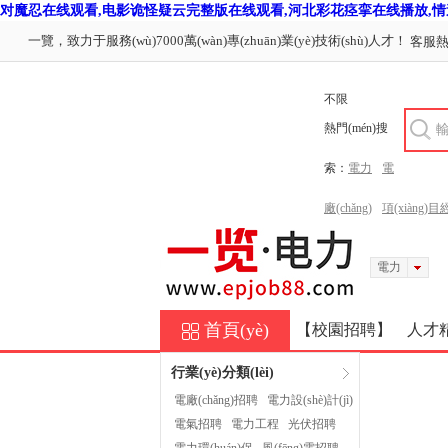
对魔忍在线观看,电影诡怪疑云完整版在线观看,河北彩花痉挛在线播放,情
一覽，致力于服務(wù)7000萬(wàn)專(zhuān)業(yè)技術(shù)人才！
客服熱線
不限
熱門(mén)搜
索：
電力
電
廠(chǎng)
項(xiàng)目經
電力
首頁(yè)
【校園招聘】
人才精選
行業(yè)分類(lèi)
電廠(chǎng)招聘
電力設(shè)計(jì)
電氣招聘
電力工程
光伏招聘