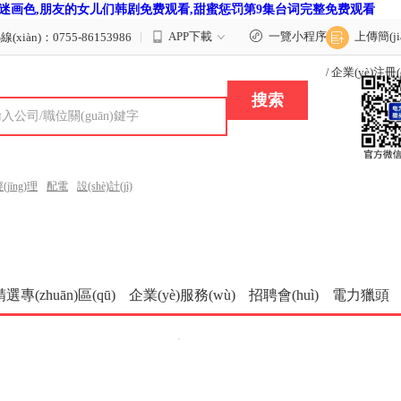
迷画色,朋友的女儿们韩剧免费观看,甜蜜惩罚第9集台词完整免费观看
|
APP下載
一覽小程序
上傳簡(ji
(xiàn)：0755-86153986
企業(yè)注冊(c
/
(jīng)理
配電
設(shè)計(jì)
專(zhuān)區(qū)
企業(yè)服務(wù)
招聘會(huì)
電力獵頭