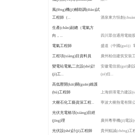
風(fēng)機(jī)輔助調(diào)試
工程師（...
酒泉東方恒創(chuàn
生產(chǎn)副總（電氣方
向，...
四川眾信通用電能股份
電氣工程師
盛道（中國(guó)
工程項(xiàng)目資料員
廣州柏信建筑安裝工程
變電站電氣二次設(shè)計
安徽電信規(guī)劃設(
(jì)工...
(zé)任...
高低壓開(kāi)關(guān)維護
(hù)工程師
上海烘瑛電力建設(sh
大榭石化工藝資深工程...
寧波大榭熱電有限
光伏充電樁項(xiàng)目經
(jīng)理
廣州粵寧機(jī)電設(s
光伏設(shè)計(jì)工程師
貴州鯤誠(chéng)工