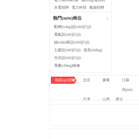
電力環(huán)保
風(fēng)電招聘
水電招聘
電力科技
氫能招聘
儲(chǔ)能招聘
充電樁招聘
熱門(mén)崗位
配網(wǎng)設(shè)計(jì)
電氣設(shè)計(jì)
線(xiàn)路設(shè)計(jì)
土建設(shè)計(jì)
值長(zhǎng)
光伏設(shè)計(jì)
電廠(chǎng)檢修
鍋爐專(zhuān)工
地區(qū)招聘
北京
廣東
江蘇
項(xiàng)目經(jīng)理
報(bào)價(jià)員
內(nèi)
光伏系統(tǒng)工程師
天津
山西
蒙古
造價(jià)/預(yù)算
銷(xiāo)售工程師
水電站運(yùn)維
施工員
風(fēng)電運(yùn)維
土建工程師
成套設(shè)計(jì)師