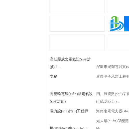
高低壓成套電氣設(shè)計
(jì)工...
深圳市光輝電器實(shí)
文秘
廣東甲子承建工程
高壓輸電線(xiàn)路電氣設
四川綠能數(shù)字規(
(shè)計(jì)
(jì)咨詢(xún)...
電力設(shè)計(jì)工程師
海南南電電力設(shè)
光大環(huán)保能源
機(jī)務(wù)專(zhuān)工
限...